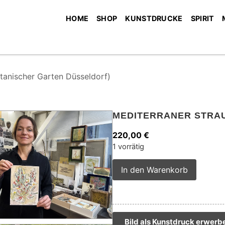
HOME
SHOP
KUNSTDRUCKE
SPIRIT
nischer Garten Düsseldorf)
MEDITERRANER STRA
220,00
€
1 vorrätig
Alterna
In den Warenkorb
Bild als Kunstdruck erwerb