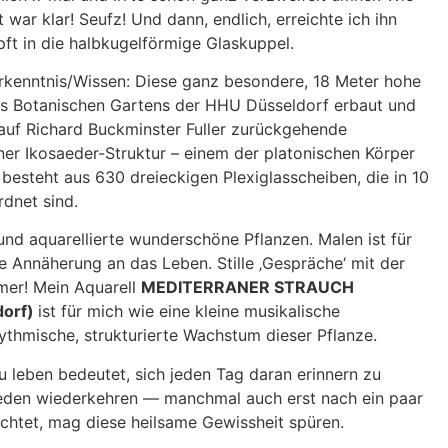
 war klar! Seufz! Und dann, endlich, erreichte ich ihn
ft in die halbkugelförmige Glaskuppel.
Erkenntnis/Wissen: Diese ganz besondere, 18 Meter hohe
es Botanischen Gartens der HHU Düsseldorf erbaut und
ne auf Richard Buckminster Fuller zurückgehende
einer Ikosaeder-Struktur – einem der platonischen Körper
besteht aus 630 dreieckigen Plexiglasscheiben, die in 10
dnet sind.
 und aquarellierte wunderschöne Pflanzen. Malen ist für
 Annäherung an das Leben. Stille ‚Gespräche‘ mit der
mer! Mein Aquarell
MEDITERRANER STRAUCH
dorf)
ist für mich wie eine kleine musikalische
ythmische, strukturierte Wachstum dieser Pflanze.
u leben bedeutet, sich jeden Tag daran erinnern zu
ieden wiederkehren — manchmal auch erst nach ein paar
chtet, mag diese heilsame Gewissheit spüren.