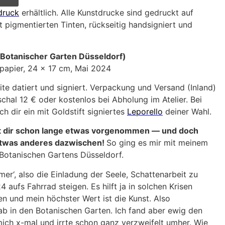
druck
erhältlich. Alle Kunstdrucke sind gedruckt auf
 pigmentierten Tinten, rückseitig handsigniert und
tanischer Garten Düsseldorf)
lpapier, 24 x 17 cm, Mai 2024
ite datiert und signiert. Verpackung und Versand (Inland)
hal 12 € oder kostenlos bei Abholung im Atelier. Bei
h dir ein mit Goldstift signiertes
Leporello
deiner Wahl.
t dir schon lange etwas vorgenommen — und doch
etwas anderes dazwischen!
So ging es mir mit meinem
Botanischen Gartens Düsseldorf.
mer‘, also die Einladung der Seele, Schattenarbeit zu
 aufs Fahrrad steigen. Es hilft ja in solchen Krisen
n und mein höchster Wert ist die Kunst. Also
b in den Botanischen Garten. Ich fand aber ewig den
mich x-mal und irrte schon ganz verzweifelt umher. Wie