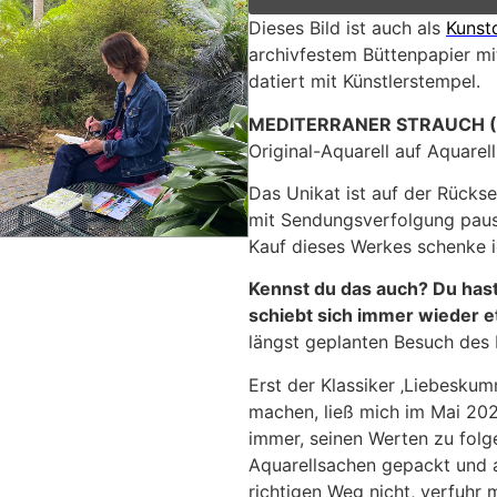
Dieses Bild ist auch als
Kunst
archivfestem Büttenpapier mit
datiert mit Künstlerstempel.
MEDITERRANER STRAUCH (Bo
Original-Aquarell auf Aquarel
Das Unikat ist auf der Rückse
mit Sendungsverfolgung pausc
Kauf dieses Werkes schenke ic
Kennst du das auch? Du has
schiebt sich immer wieder 
längst geplanten Besuch des 
Erst der Klassiker ‚Liebeskum
machen, ließ mich im Mai 2024
immer, seinen Werten zu folge
Aquarellsachen gepackt und a
richtigen Weg nicht, verfuhr 