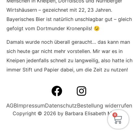
Menschen in Kneipen, Dorfdiscos und Nürnberger
Wirtshäusern – gezeichnet mit 22, 23 Jahren.
Bayerisches Bier ist natürlich unschlagbar gut – gleich
gefolgt vom Dortmunder Kronenpils! 😉
Damals wurde noch überall geraucht… das kann man
sich heute gar nicht mehr vorstellen. Mir war es in
Kneipen jedenfalls schnell zu langweilig, also hatte ich
immer Stift und Papier dabei, um die Zeit zu nutzen!
AGB
Impressum
Datenschutz
Bestellung widerrufen
Copyright © 2026 by Barbara Elisabeth Meisner
0