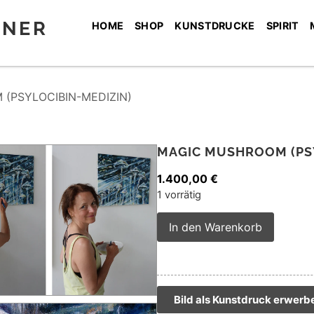
SNER
HOME
SHOP
KUNSTDRUCKE
SPIRIT
(PSYLOCIBIN-MEDIZIN)
MAGIC MUSHROOM (PS
1.400,00
€
1 vorrätig
Alterna
In den Warenkorb
Bild als Kunstdruck erwerb