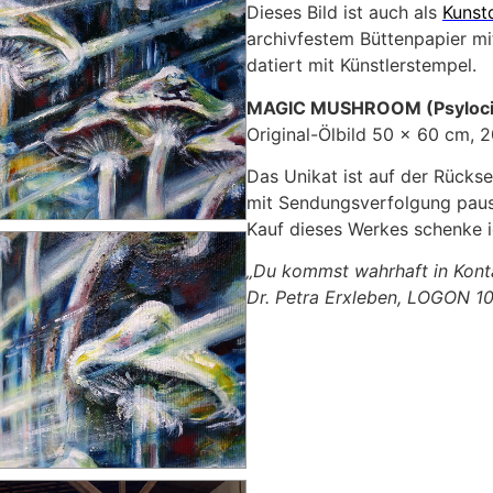
Dieses Bild ist auch als
Kunst
archivfestem Büttenpapier mit
datiert mit Künstlerstempel.
MAGIC MUSHROOM (Psylocib
Original-Ölbild 50 x 60 cm, 
Das Unikat ist auf der Rückse
mit Sendungsverfolgung pausc
Kauf dieses Werkes schenke ic
„Du kommst wahrhaft in Konta
Dr. Petra Erxleben, LOGON 1