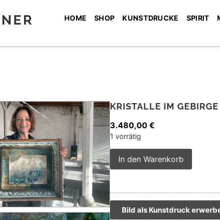
SNER
HOME
SHOP
KUNSTDRUCKE
SPIRIT
KRISTALLE IM GEBIRGE
3.480,00
€
1 vorrätig
Alterna
In den Warenkorb
Bild als Kunstdruck erwerb