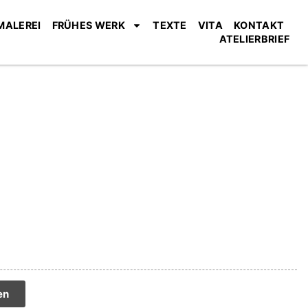
MALEREI
FRÜHES WERK
TEXTE
VITA
KONTAKT
ATELIERBRIEF
tive:
en