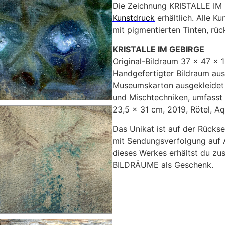
Die Zeichnung KRISTALLE IM 
Kunstdruck
erhältlich. Alle K
mit pigmentierten Tinten, rüc
KRISTALLE IM GEBIRGE
Original-Bildraum 37 x 47 x 
Handgefertigter Bildraum aus
Museumskarton ausgekleidet m
und Mischtechniken, umfasst
23,5 x 31 cm, 2019, Rötel, Aq
Das Unikat ist auf der Rückse
mit Sendungsverfolgung auf A
dieses Werkes erhältst du zus
BILDRÄUME als Geschenk.