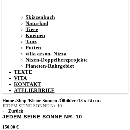
Skizzenbuch
Naturbad
Tiere
Kneipen
Tanz
Putten
villa arson, Nizza
Nixen-Doppelherzprojekte
Planeten-Ruhrgebiet
TEXTE
VITA
KONTAKT
ATELIERBRIEF
Home
/
Shop
/
Kleine Sonnen
/
Ölbilder
/
18 x 24 cm
/
JEDEM SEINE SONNE Nr. 10
← Zurück
JEDEM SEINE SONNE NR. 10
150,00
€