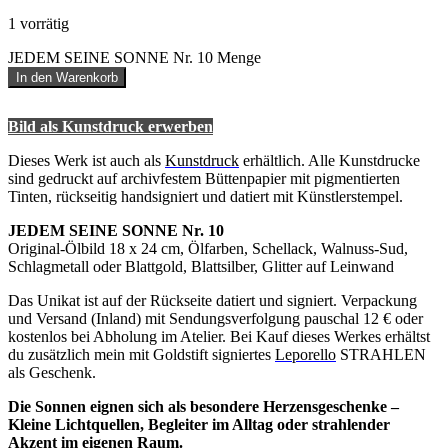
1 vorrätig
JEDEM SEINE SONNE Nr. 10 Menge
In den Warenkorb
Bild als Kunstdruck erwerben
Dieses Werk ist auch als
Kunstdruck
erhältlich. Alle Kunstdrucke
sind gedruckt auf archivfestem Büttenpapier mit pigmentierten
Tinten, rückseitig handsigniert und datiert mit Künstlerstempel.
JEDEM SEINE SONNE Nr. 10
Original-Ölbild 18 x 24 cm, Ölfarben, Schellack, Walnuss-Sud,
Schlagmetall oder Blattgold, Blattsilber, Glitter auf Leinwand
Das Unikat ist auf der Rückseite datiert und signiert. Verpackung
und Versand (Inland) mit Sendungsverfolgung pauschal 12 € oder
kostenlos bei Abholung im Atelier. Bei Kauf dieses Werkes erhältst
du zusätzlich mein mit Goldstift signiertes
Leporello
STRAHLEN
als Geschenk.
Die Sonnen eignen sich als besondere Herzensgeschenke –
Kleine Lichtquellen, Begleiter im Alltag oder strahlender
Akzent im eigenen Raum.