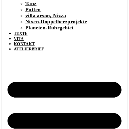
Tanz
Putten
villa arson, Nizza
Nixen-Doppelherzprojekte
Planeten-Ruhrgebiet
TEXTE
VITA
KONTAKT
ATELIERBRIEF