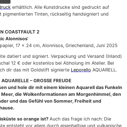
druck
erhältlich. Alle Kunstdrucke sind gedruckt auf
 pigmentierten Tinten, rückseitig handsigniert und
AN COASTFAULT 2
ic Alonnisos‘
lpapier, 17 x 24 cm, Alonnisos, Griechenland, Juni 2025
ite datiert und signiert. Verpackung und Versand (Inland)
hal 12 € oder kostenlos bei Abholung im Atelier. Bei
h dir das mit Goldstift signierte
Leporello
AQUARELL.
E AQUARELLE – GROSSE FREUDE
en und hole dir mit einem kleinen Aquarell das Funkeln
m Meer, die Wolkenformationen am Morgenhimmel, den
nder und das Gefühl von Sommer, Freiheit und
uhause.
isküste so orange ist?
Auch das frage ich nach: Die
te entsteht vor allem durch eisenhaltige und vulkanische