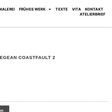
MALEREI
FRÜHES WERK
TEXTE
VITA
KONTAKT
ATELIERBRIEF
AEGEAN COASTFAULT 2
tive:
en