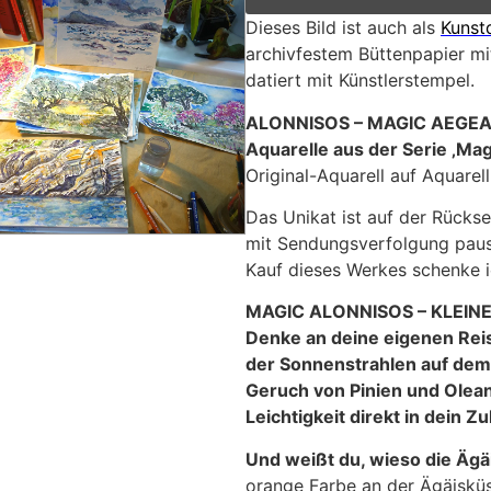
Dieses Bild ist auch als
Kunst
archivfestem Büttenpapier mit
datiert mit Künstlerstempel.
ALONNISOS – MAGIC AEGE
Aquarelle aus der Serie ‚Mag
Original-Aquarell auf Aquarel
Das Unikat ist auf der Rückse
mit Sendungsverfolgung pausc
Kauf dieses Werkes schenke ic
MAGIC ALONNISOS – KLEIN
Denke an deine eigenen Reis
der Sonnenstrahlen auf de
Geruch von Pinien und Olea
Leichtigkeit direkt in dein Z
Und weißt du, wieso die Ägä
orange Farbe an der Ägäisküs