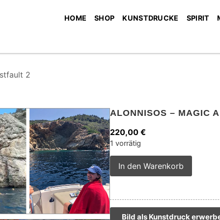
HOME
SHOP
KUNSTDRUCKE
SPIRIT
tfault 2
ALONNISOS – MAGIC 
220,00
€
1 vorrätig
Alterna
In den Warenkorb
Bild als Kunstdruck erwerb