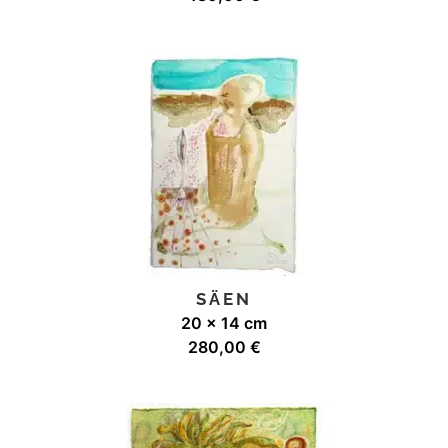
SÄEN
20 x 14 cm
280,00
€